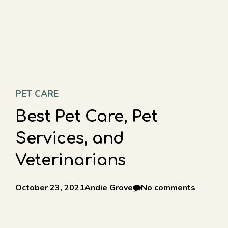
Skip
Andie Grove
M
to
content
PET CARE
Best Pet Care, Pet
Services, and
Veterinarians
October 23, 2021
Andie Grove
No comments